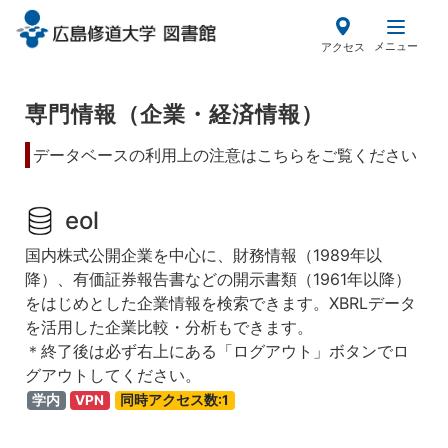
メ
イ
メニュー
アクセス
ン
コ
ン
専門情報（企業・経済情報）
テ
データベースの利用上の注意はこちらをご覧ください
ン
ツ
に
eol
移
動
国内株式公開企業を中心に、財務情報（1989年以
降）、有価証券報告書などの開示書類（1961年以降）
をはじめとした企業情報を検索できます。XBRLデータ
を活用した企業比較・分析もできます。
＊終了後は必ず右上にある「ログアウト」ボタンでロ
グアウトしてください。
学内
VPN
同時アクセス数:1