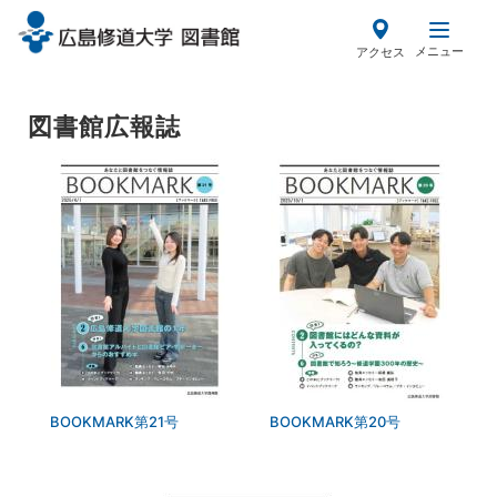
メ
イ
メニュー
アクセス
ン
コ
ン
図書館広報誌
テ
ン
ツ
に
移
動
BOOKMARK第21号
BOOKMARK第20号