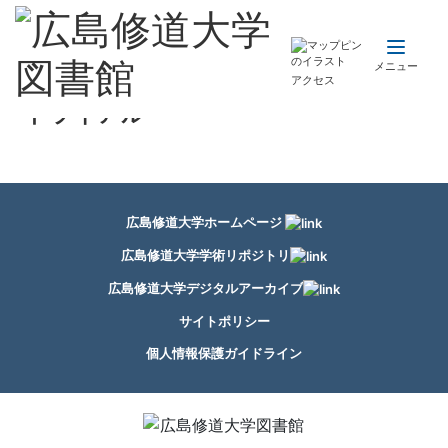
メ
イ
ン
メニュー
アクセス
コ
ン
トライアル
テ
ン
ツ
に
広島修道大学ホームページ
移
動
広島修道大学学術リポジトリ
広島修道大学デジタルアーカイブ
サイトポリシー
個人情報保護ガイドライン